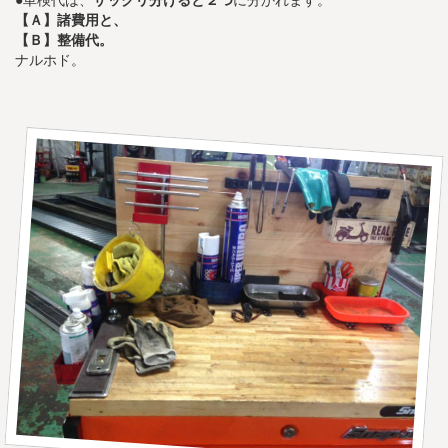
●車検代は、
ザックリ分けると２つ
に分かれます。
【Ａ】諸費用と、
【Ｂ】整備代。
ナルホド。