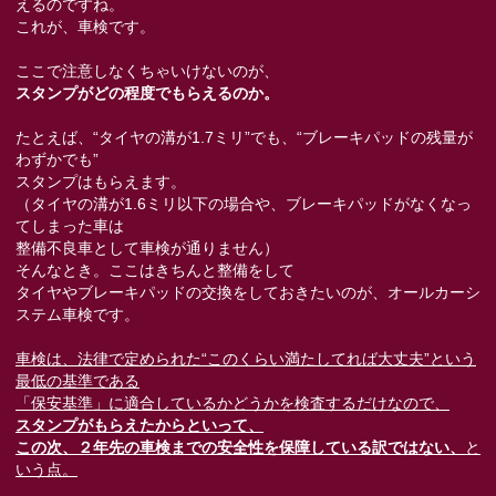
えるのですね。
これが、車検です。
ここで注意しなくちゃいけないのが、
スタンプがどの程度でもらえるのか。
たとえば、“タイヤの溝が1.7ミリ”でも、“ブレーキパッドの残量が
わずかでも”
スタンプはもらえます。
（タイヤの溝が1.6ミリ以下の場合や、ブレーキパッドがなくなっ
てしまった車は
整備不良車として車検が通りません）
そんなとき。ここはきちんと整備をして
タイヤやブレーキパッドの交換をしておきたいのが、オールカーシ
ステム車検です。
車検は、法律で定められた“このくらい満たしてれば大丈夫”という
最低の基準である
「保安基準」に適合しているかどうかを検査するだけなので、
スタンプがもらえたからといって、
この次、２年先の車検までの安全性を保障している訳ではない、
と
いう点。