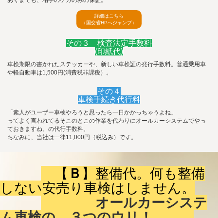
あくまでも、相手のケガのみの保証。
詳細はこちら
（国交省HPへジャンプ）
その３ 検査法定手数料
(印紙代)
車検期限の書かれたステッカーや、新しい車検証の発行手数料。普通乗用車
や軽自動車は1,500円(消費税非課税）。
その４
車検手続き代行料
「素人がユーザー車検やろうと思ったら一日かかっちゃうよね」
ってよく言われてるそこのとこの作業を代わりにオールカーシステムでやっ
ておきますね、の代行手数料。
ちなみに、当社は一律11,000円（税込み）です。
【
Ｂ
】整備代。何も整備
しない安売り車検はしません。
オールカーシステ
ム車検の、３つのウリ！