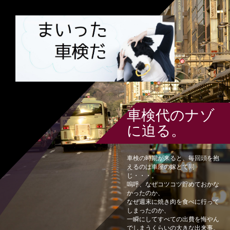
車検代のナゾ
に迫る。
車検の時期が来ると、毎回頭を抱
えるのは車屋の嫁とて同
じ・・・。
嗚呼、なぜコツコツ貯めておかな
かったのか、
なぜ週末に焼き肉を食べに行って
しまったのか、
一瞬にしてすべての出費を悔やん
でしまうくらいの大きな出来事。