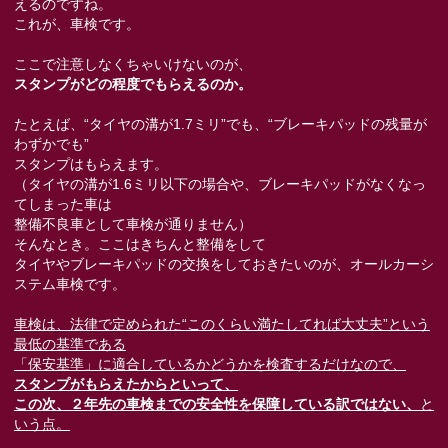
えるのですね。
これが、車検です。
ここで注意しなくちゃいけないのが、
スタンプがどの程度でもらえるのか。
たとえば、“タイヤの溝が1.7ミリ”でも、“ブレーキパッドの残量が
わずかでも”
スタンプはもらえます。
（タイヤの溝が1.6ミリ以下の場合や、ブレーキパッドがなくなっ
てしまった車は
整備不良車として車検が通りません）
そんなとき。ここはきちんと整備をして
タイヤやブレーキパッドの交換をしておきたいのが、オールカーシ
ステム車検です。
車検は、法律で定められた“このくらい満たしてれば大丈夫”という
最低の基準である
「保安基準」に適合しているかどうかを検査するだけなので、
スタンプがもらえたからといって、
この次、２年先の車検までの安全性を保障している訳ではない、
と
いう点。