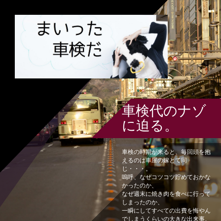
車検代のナゾ
に迫る。
車検の時期が来ると、毎回頭を抱
えるのは車屋の嫁とて同
じ・・・。
嗚呼、なぜコツコツ貯めておかな
かったのか、
なぜ週末に焼き肉を食べに行って
しまったのか、
一瞬にしてすべての出費を悔やん
でしまうくらいの大きな出来事。