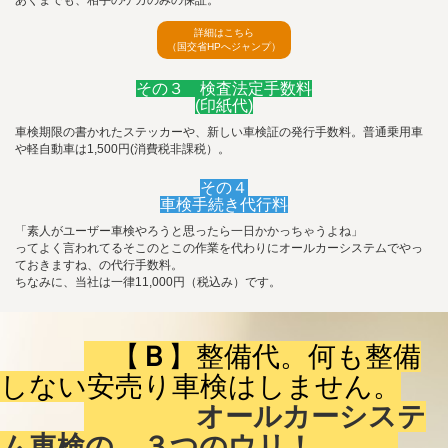
あくまでも、相手のケガのみの保証。
詳細はこちら
（国交省HPへジャンプ）
その３ 検査法定手数料
(印紙代)
車検期限の書かれたステッカーや、新しい車検証の発行手数料。普通乗用車
や軽自動車は1,500円(消費税非課税）。
その４
車検手続き代行料
「素人がユーザー車検やろうと思ったら一日かかっちゃうよね」
ってよく言われてるそこのとこの作業を代わりにオールカーシステムでやっ
ておきますね、の代行手数料。
ちなみに、当社は一律11,000円（税込み）です。
【
Ｂ
】整備代。何も整備
しない安売り車検はしません。
オールカーシステ
ム車検の、３つのウリ！