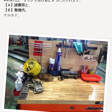
●車検代は、
ザックリ分けると２つ
に分かれます。
【Ａ】諸費用と、
【Ｂ】整備代。
ナルホド。